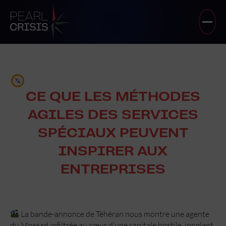
CE QUE LES MÉTHODES
AGILES DES SERVICES
SPÉCIAUX PEUVENT
INSPIRER AUX
ENTREPRISES
La bande-annonce de Téhéran nous montre une agente
du Mossad infiltrée au cœur d’une capitale hostile, jonglant