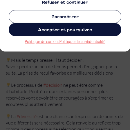
Refuser et continuer
qui a gagné
Il faut prendre conscience qu’on est sur le “même bateau”.
Paramétrer
Les enjeux sont trop importants. Si le bateau coule, tout le
monde sera impacté
Accepter et poursuivre
Chacun doit pouvoir parler autour de la table. Il va falloir
Politique de cookies
Politique de confidentialité
s’écouter
Mais le temps presse. Il faut décider !
Savoir perdre un peu de temps permet d’en gagner par la
suite. La prise de recul favorise de meilleures décisions
Le processus de
#décision
ne peut être comme
d’habitude. Peut-être que certaines personnes, plus
réservées vont devoir être encouragées à s’exprimer et
écoutées plus attentivement
La
#diversité
est une chance car l’expression de points de
vue différents sera nécessaire. Cela renvoie au réflexe trop
commun des processus de sélection qui conduisent au