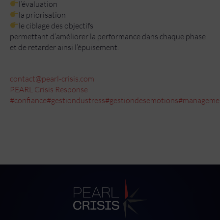
l’évaluation
la priorisation
le ciblage des objectifs
permettant d’améliorer la performance dans chaque phase
et de retarder ainsi l’épuisement.
contact@pearl-crisis.com
PEARL Crisis Response
#confiance
#gestiondustress
#gestiondesemotions
#manageme