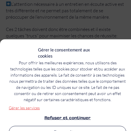
L’attention nécessaire à un entretien en écoute active est
très différente et ne permet pas totalement de se
préoccuper de l’environnement de la même manière.
Ces 2 tâches doivent donc être combinées et il existe
quelques “trucs” pour maximiser les chances de réussite:
Préparer la “mission” et identifier les séquences
Gérer le consentement aux
Identifier l’état mental qu’il faudra adopter pour ces
cookies
différentes phases
Pour offrir les meilleures expériences, nous utilisons des
Visualiser le déroulement de la mission à l’image du
technologies telles que les cookies pour stocker et/ou accéder aux
pilote de chasse qui prépare son vol
informations des appareils. Le fait de consentir à ces technologies
Anticiper les situations non conformes et les réactions
nous permettra de traiter des données telles que le comportement
adaptées
de navigation ou les ID uniques sur ce site. Le fait de ne pas
Connaître ses défauts et ses atouts, pour anticiper ses
consentir ou de retirer son consentement peut avoir un effet
propres réactions
négatif sur certaines caractéristiques et fonctions.
Se connecter avec ses sens et distinguer les préjugés de
Gérer les services
l’intuition,
Refuser et continuer
Nommer les émotions: les siennes et celles des autres
….. On pourrait continuer.