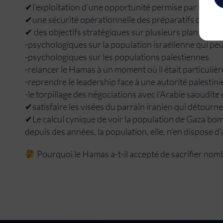
✔l’exploitation d’une opportunité permise par la divis
✔une sécurité opérationnelle des préparatifs de l’op
✔ des objectifs stratégiques sur plusieurs plans:
-psychologiques sur la population israélienne qui p
-psychologiques sur les populations palestiennes
-relancer le Hamas à un moment où il était particuliè
-reprendre le leadership face à une autorité palestin
-le torpillage des négociations avec l’Arabie saoudi
✔satisfaire les visées du parrain iranien qui détourn
✔Le calcul cynique de voir la population de Gaza bomb
depuis des années, la population, elle, n’en dispose d
Pourquoi le Hamas a-t-il accepté de sacrifier nom