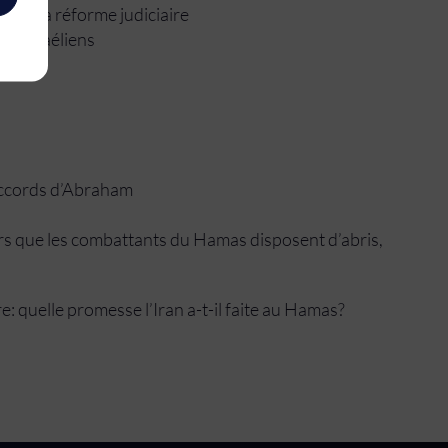
n de sa réforme judiciaire
ns israéliens
 accords d’Abraham
lors que les combattants du Hamas disposent d’abris,
 quelle promesse l’Iran a-t-il faite au Hamas?