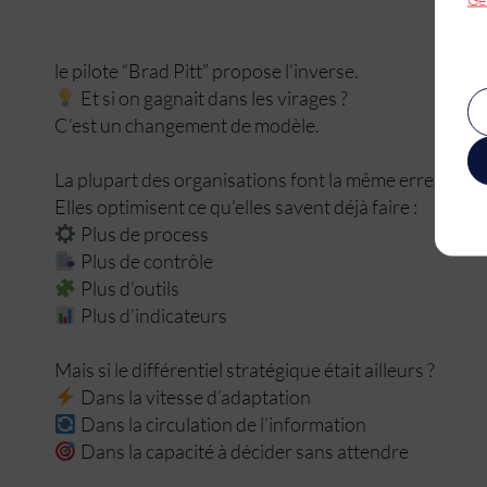
le pilote “Brad Pitt” propose l’inverse.
Et si on gagnait dans les virages ?
C’est un changement de modèle.
La plupart des organisations font la même erreur.
Elles optimisent ce qu’elles savent déjà faire :
Plus de process
Plus de contrôle
Plus d’outils
Plus d’indicateurs
Mais si le différentiel stratégique était ailleurs ?
Dans la vitesse d’adaptation
Dans la circulation de l’information
Dans la capacité à décider sans attendre