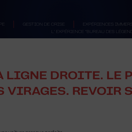
PE
GESTION DE CRISE
EXPÉRIENCES IMMER
L’ EXPÉRIENCE “BUREAU DES LÉGEN
 LIGNE DROITE. LE 
S VIRAGES. REVOIR