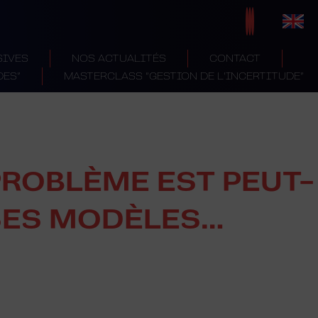
SIVES
NOS ACTUALITÉS
CONTACT
DES”
MASTERCLASS “GESTION DE L’INCERTITUDE”
PROBLÈME EST PEUT-
 SES MODÈLES…