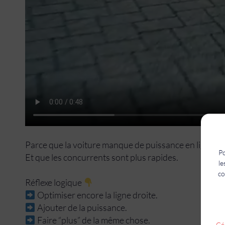
Parce que la voiture manque de puissance en ligne dr
Po
Et que les concurrents sont plus rapides.
le
co
Réflexe logique
Optimiser encore la ligne droite.
Ajouter de la puissance.
Faire “plus” de la même chose.
Gér