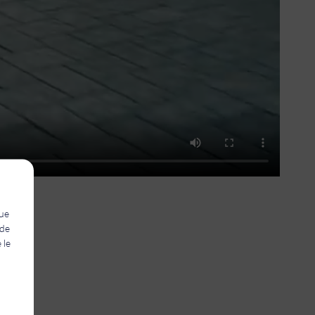
que
 de
 le