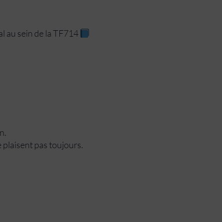
l au sein de la TF714
n.
 plaisent pas toujours.