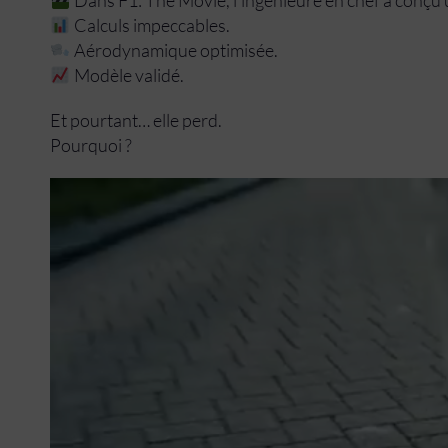
Dans F1: The Movie, l’ingénieure en chef a conçu 
Calculs impeccables.
Aérodynamique optimisée.
Modèle validé.
Et pourtant… elle perd.
Pourquoi ?