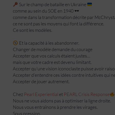
Sur le champ de bataille en Ukraine
comme au sein du SOE en 1940
comme dans la transformation décrite par McChrysta
ce ne sont pas les moyens qui font la différence.
Ce sont les modèles.
Et la capacité à les abandonner.
Changer de modèle demande du courage
Accepter que vos calculs étaient justes…
mais que votre cadre est devenu limitant.
Accepter qu’une vision iconoclaste puisse avoir raiso
Accepter d’entendre ces idées contre intuitives qui ne
Accepter de jouer autrement.
Chez
Pearl Experiential
et
PEARL Crisis Response
Nous ne vous aidons pas à optimiser la ligne droite.
Nous vous entraînons à prendre les virages.
Sous pression.