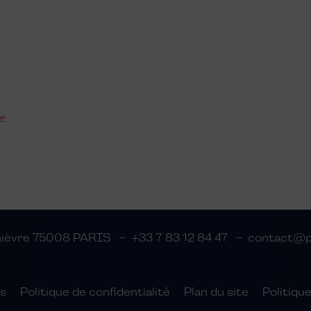
e
thièvre 75008 PARIS
+33 7 83 12 84 47
contact@pe
s
Politique de confidentialité
Plan du site
Politiqu